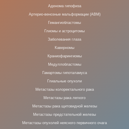
Аденома гипофиза
Артерио-венозные мальформации (АВМ)
Гемангиобластомы
Глиомы и астроцитомы
Заболевания глаза
Каверномы
Краниофарингиомы
Медуллобластомы
Гамартомы гипоталамуса
Глиальные опухоли
Метастазы колоректального рака
Метастазы рака легкого
Метастазы рака щитовидной железы
Метастазы предстательной железы
Метастазы опухолей неясного первичного очага