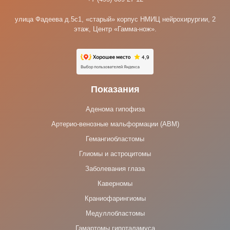
улица Фадеева д.5с1, «старый» корпус НМИЦ нейрохирургии, 2
этаж, Центр «Гамма-нож».
Показания
Аденома гипофиза
Артерио-венозные мальформации (АВМ)
Гемангиобластомы
Глиомы и астроцитомы
Заболевания глаза
Каверномы
Краниофарингиомы
Медуллобластомы
Гамартомы гипоталамуса