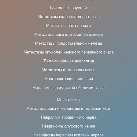
Глиальные опухоли
Метастазы колоректального рака
Метастазы рака легкого
Метастазы рака щитовидной железы
Метастазы предстательной железы
Метастазы опухолей неясного первичного очага
Тригеминальная невралгия
Метастазы в головном мозге
Многоочаговая эпилепсия
Меланомы сосудистой оболочки глаза
Менингиомы
Метастазы рака и меланомы в головной мозг
Невралгия тройничного нерва
Невриномы слухового нерва
Невриномы черепно-мозговых нервов