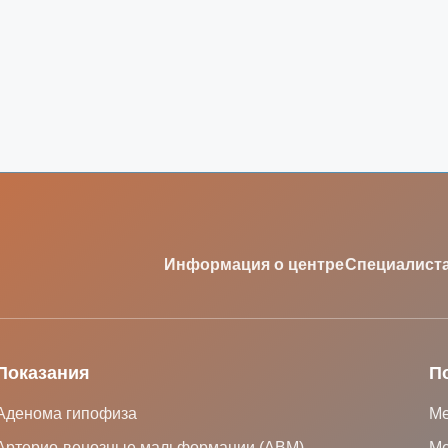
Информация о центре
Специалист
Показания
П
Аденома гипофиза
Ме
Артерио-венозные мальформации (АВМ)
Ме