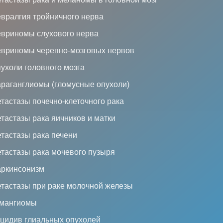
вралгия тройничного нерва
вриномы слухового нерва
вриномы черепно-мозговых нервов
ухоли головного мозга
раганглиомы (гломусные опухоли)
тастазы почечно-клеточного рака
тастазы рака яичников и матки
тастазы рака печени
тастазы рака мочевого пузыря
ркинсонизм
тастазы при раке молочной железы
мангиомы
цидив глиальных опухолей