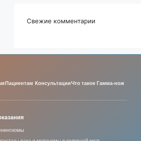
Свежие комментарии
ам
Пациентам
Консультации
Что такое Гамма-нож
оказания
нингиомы
тастазы рака и меланомы в головной мозг