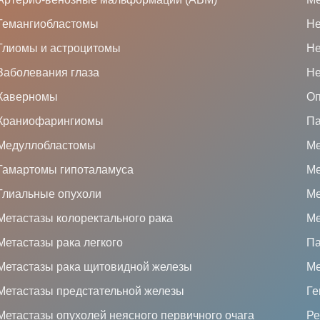
Гемангиобластомы
Не
Глиомы и астроцитомы
Не
Заболевания глаза
Не
Каверномы
Оп
Краниофарингиомы
Па
Медуллобластомы
Ме
Гамартомы гипоталамуса
Ме
Глиальные опухоли
Ме
Метастазы колоректального рака
Ме
Метастазы рака легкого
Па
Метастазы рака щитовидной железы
Ме
Метастазы предстательной железы
Ге
Метастазы опухолей неясного первичного очага
Ре