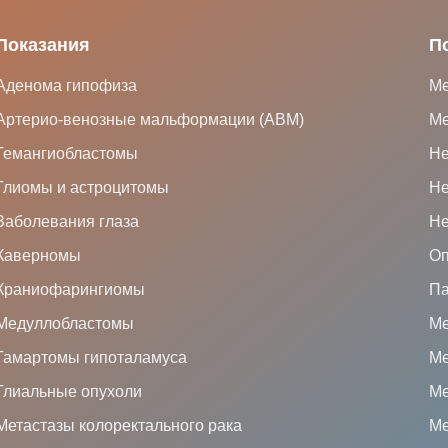
Показания
П
Аденома гипофиза
Ме
Артерио-венозные мальформации (АВМ)
Ме
Гемангиобластомы
Не
Глиомы и астроцитомы
Не
Заболевания глаза
Не
Каверномы
Оп
Краниофарингиомы
Па
Медуллобластомы
Ме
Гамартомы гипоталамуса
Ме
Глиальные опухоли
Ме
Метастазы колоректального рака
Ме