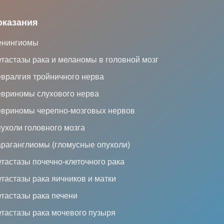
оказания
нингиомы
тастазы рака и меланомы в головной мозг
вралгия тройничного нерва
вриномы слухового нерва
вриномы черепно-мозговых нервов
ухоли головного мозга
раганглиомы (гломусные опухоли)
тастазы почечно-клеточного рака
тастазы рака яичников и матки
тастазы рака печени
тастазы рака мочевого пузыря