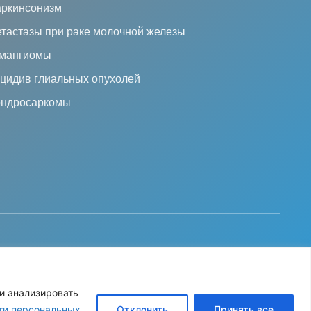
ркинсонизм
тастазы при раке молочной железы
мангиомы
цидив глиальных опухолей
ндросаркомы
ИКА ОБРАБОТКИ ПЕРСОНАЛЬНЫХ ДАННЫХ
и анализировать
ти персональных
Отклонить
Принять все
Карта сайта