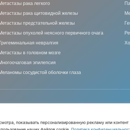
Метастазы рака легкого
Па
Метастазы рака щитовидной железы
Ме
Метастазы предстательной железы
Ге
Метастазы опухолей неясного первичного очага
Ре
Тригеминальная невралгия
Хо
Метастазы в головном мозге
Многоочаговая эпилепсия
Меланомы сосудистой оболочки глаза
ОТКУ ПЕРСОНАЛЬНЫХ ДАННЫХ
ПОЛИТ
смотра, показывать персонализированную рекламу или контент 
рава защищены.
спользование наших файлов cookie.
Политика конфиденциальнос