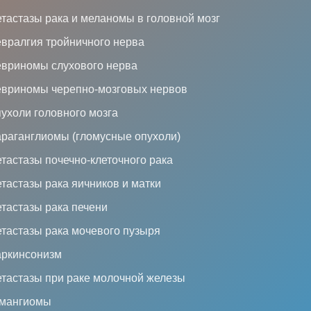
тастазы рака и меланомы в головной мозг
вралгия тройничного нерва
вриномы слухового нерва
вриномы черепно-мозговых нервов
ухоли головного мозга
раганглиомы (гломусные опухоли)
тастазы почечно-клеточного рака
тастазы рака яичников и матки
тастазы рака печени
тастазы рака мочевого пузыря
ркинсонизм
тастазы при раке молочной железы
мангиомы