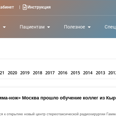
|
абинет
Инструкция
е
Пациентам
Полезное
Спец
21
2020
2019
2018
2017
2016
2015
2014
2013
201
мма-нож» Москва прошло обучение коллег из Кы
ся к открытию новый центр стереотаксической радиохирургии Гамм