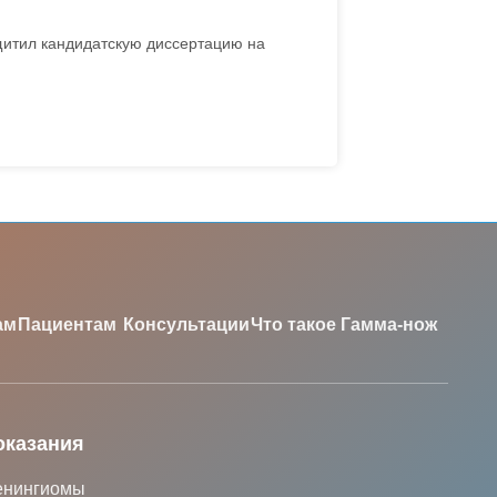
итил кандидатскую диссертацию на
ам
Пациентам
Консультации
Что такое Гамма-нож
оказания
нингиомы