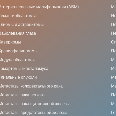
Артерио-венозные мальформации (АВМ)
Ме
Гемангиобластомы
Не
Глиомы и астроцитомы
Не
Заболевания глаза
Не
Каверномы
Оп
Краниофарингиомы
Па
Медуллобластомы
Ме
Гамартомы гипоталамуса
Ме
Глиальные опухоли
Ме
Метастазы колоректального рака
Ме
Метастазы рака легкого
Па
Метастазы рака щитовидной железы
Ме
Метастазы предстательной железы
Ге