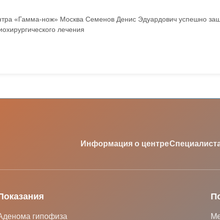
нтра «Гамма-нож» Москва Семенов Денис Эдуардович успешно защ
иохирургического лечения
Информация о центре
Специалист
Показания
П
Аденома гипофиза
Ме