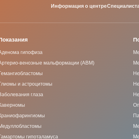
Информация о центре
Специалист
Показания
П
Аденома гипофиза
Ме
Артерио-венозные мальформации (АВМ)
Ме
Гемангиобластомы
Не
Глиомы и астроцитомы
Не
Заболевания глаза
Не
Каверномы
Оп
Краниофарингиомы
Па
Медуллобластомы
Ме
Гамартомы гипоталамуса
Ме