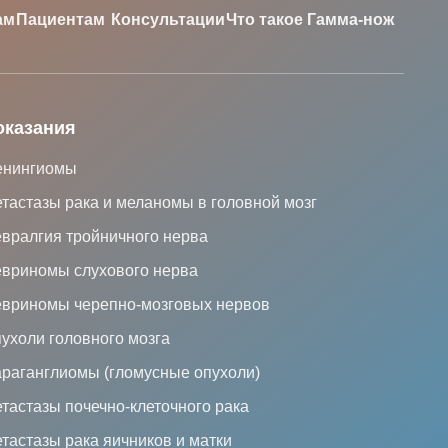
ам
Пациентам
Консультации
Что такое Гамма-нож
оказания
нингиомы
тастазы рака и меланомы в головной мозг
вралгия тройничного нерва
вриномы слухового нерва
вриномы черепно-мозговых нервов
ухоли головного мозга
раганглиомы (гломусные опухоли)
тастазы почечно-клеточного рака
тастазы рака яичников и матки