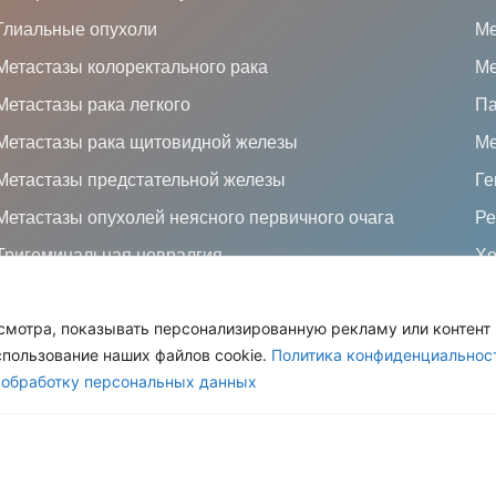
Глиальные опухоли
Ме
Метастазы колоректального рака
Ме
Метастазы рака легкого
Па
Метастазы рака щитовидной железы
Ме
Метастазы предстательной железы
Ге
Метастазы опухолей неясного первичного очага
Ре
Тригеминальная невралгия
Хо
Метастазы в головном мозге
смотра, показывать персонализированную рекламу или контент 
Многоочаговая эпилепсия
спользование наших файлов cookie.
Политика конфиденциальнос
Меланомы сосудистой оболочки глаза
 обработку персональных данных