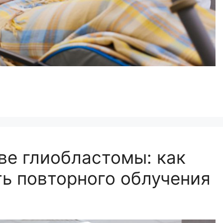
ве глиобластомы: как
ь повторного облучения