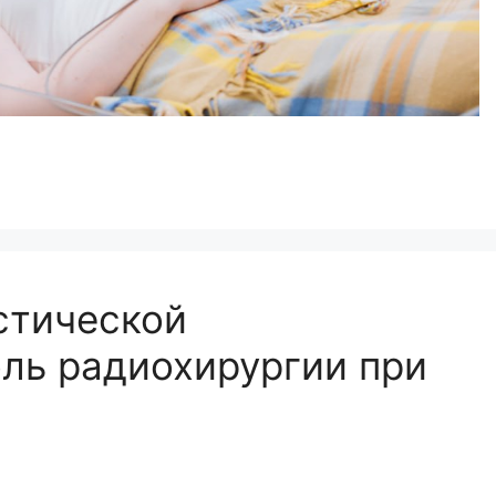
стической
ль радиохирургии при