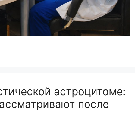
стической астроцитоме:
рассматривают после