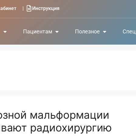
|
абинет
Инструкция
е
Пациентам
Полезное
Спец
озной мальформации
ивают радиохирургию