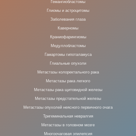
Гемангиобластомы
Глиомы и астроцитомы
Заболевания глаза
Каверномы
Краниофарингиомы
Медуллобластомы
Гамартомы гипоталамуса
Глиальные опухоли
Метастазы колоректального рака
Метастазы рака легкого
Метастазы рака щитовидной железы
Метастазы предстательной железы
Метастазы опухолей неясного первичного очага
Тригеминальная невралгия
Метастазы в головном мозге
Многоочаговая эпилепсия